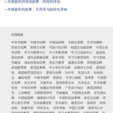
仡佬族民间传说故事：田母的传说
仡佬族民间故事：月亮哥与皖纱女茅妹
友情链接
中华书画网
中国书法网
中国油画网
书画交易网
艺术传播网
民俗文化网
刺绣文化网
VI设计知识网
校园文化建设网
中国企业
培训网
学习力教育中心
中小学教育网
学习力训练中心
旅游风
景名胜网
城市品牌建设网
家长学院
学习力教育智库
学习型城
市建设
域名投资知识网
意志力教育
健康生活网
营销策划网
幸福教育网
童话故事网
中小学生作文网
余建祥工作室
思维训
练
家庭教育顶层设计
爱情文化网
玩中学
笑话大王
科技前
沿
趣味地理
中国书画网
思维谷
中华人物谱
高考季
中国茶
文化网
作文评论
天赋车站
西湖风景文化
艺术起点
艺术收藏
投资
中华武术网
收藏证书查询网
广告设计知识
教育趋势研
究
八卦晚报
天赋教育研究
天赋邂逅
中国酒文化网
宝宝成长
网
中国瓷器网
雕塑设计艺术
中国民间故事网
珠宝文化网
世
界儿童文学网
文玩收藏投资
宝岛期刊
教育百科
致富经
时尚
休闲
风雅中国
时尚文化
贝壳书画
中国兰花网
演讲与口才
现代家庭教育
网络营销传播网
学习力教育研究
中国文学网
中