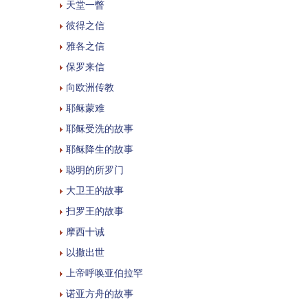
天堂一瞥
彼得之信
雅各之信
保罗来信
向欧洲传教
耶稣蒙难
耶稣受洗的故事
耶稣降生的故事
聪明的所罗门
大卫王的故事
扫罗王的故事
摩西十诫
以撒出世
上帝呼唤亚伯拉罕
诺亚方舟的故事