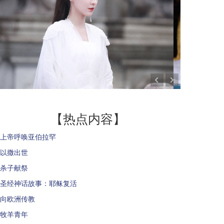
【热点内容】
上帝呼唤亚伯拉罕
以撒出世
杀子献祭
圣经神话故事：耶稣复活
向欧洲传教
牧羊青年