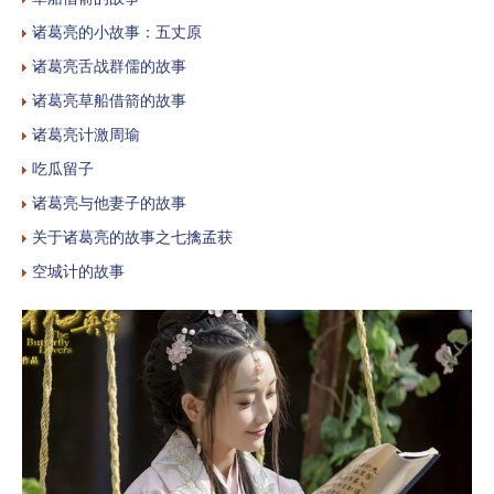
诸葛亮的小故事：五丈原
诸葛亮舌战群儒的故事
诸葛亮草船借箭的故事
诸葛亮计激周瑜
吃瓜留子
诸葛亮与他妻子的故事
关于诸葛亮的故事之七擒孟获
空城计的故事