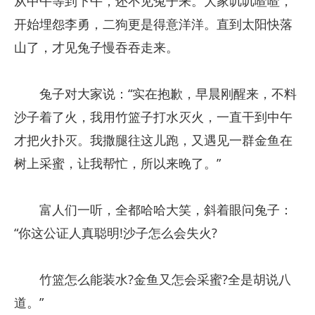
从中午等到下午，还不见兔子来。大家叽叽喳喳，
开始埋怨李勇，二狗更是得意洋洋。直到太阳快落
山了，才见兔子慢吞吞走来。
兔子对大家说：“实在抱歉，早晨刚醒来，不料
沙子着了火，我用竹篮子打水灭火，一直干到中午
才把火扑灭。我撒腿往这儿跑，又遇见一群金鱼在
树上采蜜，让我帮忙，所以来晚了。”
富人们一听，全都哈哈大笑，斜着眼问兔子：
“你这公证人真聪明!沙子怎么会失火?
竹篮怎么能装水?金鱼又怎会采蜜?全是胡说八
道。”