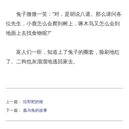
兔子微微一笑：“对，是胡说八遣。那么请问各
位先生，小鹿怎么会爬到树上，啄木鸟又怎么会到
地面上去找食物呢?”
富人们一听，知道上了兔子的圈套，脸刷地红
了。二狗也灰溜溜地逃回家去。
上一篇
：
拉犁耙的狼
下一篇
：
蠢乌龟的故事