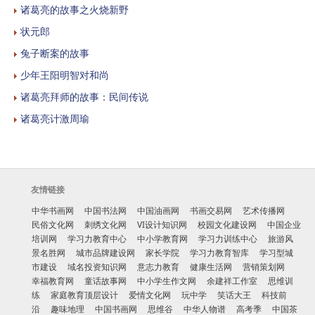
诸葛亮的故事之火烧新野
状元郎
兔子断案的故事
少年王阳明智对和尚
诸葛亮拜师的故事：民间传说
诸葛亮计激周瑜
友情链接
中华书画网
中国书法网
中国油画网
书画交易网
艺术传播网
民俗文化网
刺绣文化网
VI设计知识网
校园文化建设网
中国企业
培训网
学习力教育中心
中小学教育网
学习力训练中心
旅游风
景名胜网
城市品牌建设网
家长学院
学习力教育智库
学习型城
市建设
域名投资知识网
意志力教育
健康生活网
营销策划网
幸福教育网
童话故事网
中小学生作文网
余建祥工作室
思维训
练
家庭教育顶层设计
爱情文化网
玩中学
笑话大王
科技前
沿
趣味地理
中国书画网
思维谷
中华人物谱
高考季
中国茶