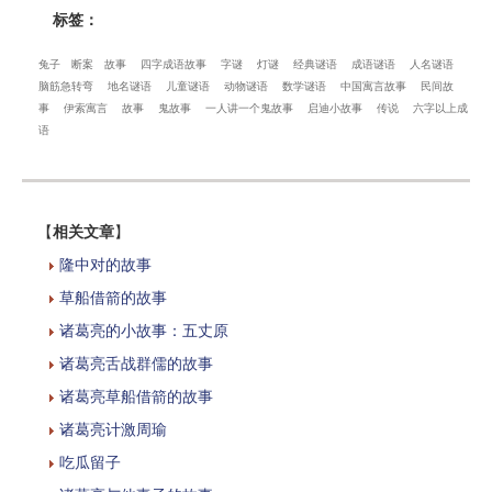
标签：
兔子
断案
故事
四字成语故事
字谜
灯谜
经典谜语
成语谜语
人名谜语
脑筋急转弯
地名谜语
儿童谜语
动物谜语
数学谜语
中国寓言故事
民间故
事
伊索寓言
故事
鬼故事
一人讲一个鬼故事
启迪小故事
传说
六字以上成
语
【
相关文章
】
隆中对的故事
草船借箭的故事
诸葛亮的小故事：五丈原
诸葛亮舌战群儒的故事
诸葛亮草船借箭的故事
诸葛亮计激周瑜
吃瓜留子