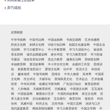
弄巧成拙
友情链接
中华书画网
中国书法网
中国油画网
书画交易网
艺术传播网
民俗文化网
刺绣文化网
VI设计知识网
校园文化建设网
中国企业
培训网
学习力教育中心
中小学教育网
学习力训练中心
旅游风
景名胜网
城市品牌建设网
家长学院
学习力教育智库
学习型城
市建设
域名投资知识网
意志力教育
健康生活网
营销策划网
幸福教育网
童话故事网
中小学生作文网
余建祥工作室
思维训
练
家庭教育顶层设计
爱情文化网
玩中学
笑话大王
科技前
沿
趣味地理
中国书画网
思维谷
中华人物谱
高考季
中国茶
文化网
作文评论
天赋车站
西湖风景文化
艺术起点
艺术收藏
投资
中华武术网
收藏证书查询网
广告设计知识
教育趋势研
究
八卦晚报
天赋教育研究
天赋邂逅
中国酒文化网
宝宝成长
网
中国瓷器网
雕塑设计艺术
中国民间故事网
珠宝文化网
世
界儿童文学网
文玩收藏投资
宝岛期刊
教育百科
致富经
时尚
休闲
风雅中国
时尚文化
贝壳书画
中国兰花网
演讲与口才
现代家庭教育
网络营销传播网
学习力教育研究
中国文学网
中