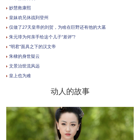
妙慧救康熙
皇妹劝兄休战到登州
仅做了27天皇帝的刘贺，为啥在巨野还有他的大墓
朱元璋为何亲手给这个儿子“差评”?
“明君”面具之下的汉文帝
朱棣的身世疑云
文景治世流风远
皇上也为难
动人的故事