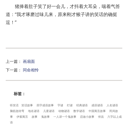
猪捧着肚子笑了好一会儿，才抖着大耳朵，喘着气答
道：“我才琢磨过味儿来，原来刚才猴子讲的笑话的确挺
逗！”
上一篇
：
画扇面
下一篇
：
同命相怜
标签：
听笑话
笑话故事
四字成语故事
字谜
灯谜
经典谜语
成语谜语
人名谜语
脑筋急转弯
地名谜语
儿童谜语
动物谜语
数学谜语
中国寓言故事
民间故
事
伊索寓言
故事
鬼故事
一人讲一个鬼故事
启迪小故事
传说
六字以上成
语