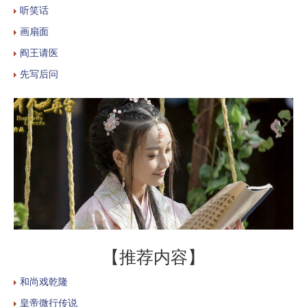
听笑话
画扇面
阎王请医
先写后问
【推荐内容】
和尚戏乾隆
皇帝微行传说