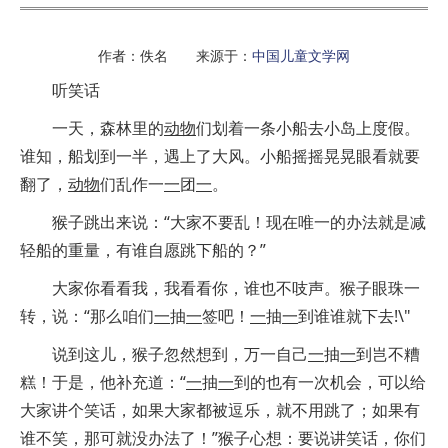
作者：佚名 来源于：
中国儿童文学网
听笑话
一天，森林里的
动物
们划着一条小船去小岛上度假。
谁知，船划到一半，遇上了大风。小船摇摇晃晃眼看就要
翻了，
动物
们乱作一
一
团
一
。
猴子跳出来说：“大家不要乱！现在唯一的办法就是减
轻船的重量，有谁自愿跳下船的？”
大家你看看我，我看看你，谁也不吱声。猴子眼珠一
转，说：“那么咱们
一
抽
一
签吧！
一
抽
一
到谁谁就下去!\"
说到这儿，猴子忽然想到，万一自己
一
抽
一
到岂不糟
糕！于是，他补充道：“
一
抽
一
到的也有一次机会，可以给
大家讲个笑话，如果大家都被逗乐，就不用跳了；如果有
谁不笑，那可就没办法了！”猴子心想：要说讲笑话，你们