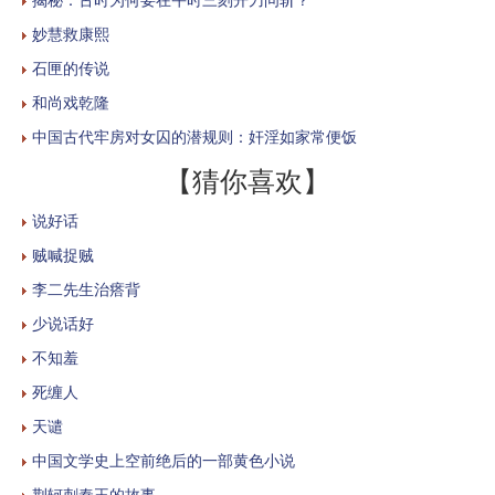
妙慧救康熙
石匣的传说
和尚戏乾隆
中国古代牢房对女囚的潜规则：奸淫如家常便饭
【猜你喜欢】
说好话
贼喊捉贼
李二先生治瘩背
少说话好
不知羞
死缠人
天谴
中国文学史上空前绝后的一部黄色小说
荆轲刺秦王的故事