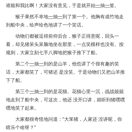
谁能和我比啊！大家没有意见，于是就开始
一
抽
一
签。
猴子果然不幸地
一
抽
一
到了第一个。他胸有成竹地走
到船中央，绘声绘色地讲了一个笑话。
动物们都被逗得前仰后合，猴子正得意呢，回头一
看，却见猪呆头呆脑地坐在那里，一点笑模样也没有。按
规则，大家立刻七手八脚地把猴子推下了船。
第二个
一
抽
一
到的是山羊，他也讲了个很有趣的笑
话，大家都笑了，可猪还 是没笑。于是动物们又把山羊推
下了船。
第三个
一
抽
一
到的是花猫。花猫心里一沉，战战兢兢
地走到了船中央，可这次，他还 没开口讲，就听到猪嘿嘿
嘿地笑了起来。
大家都很奇怪地问道：“大笨猪，人家还 没讲呢，你
瞎乐个啥呀？”