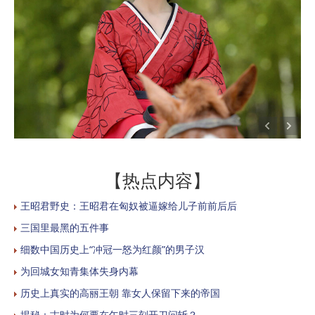
【热点内容】
王昭君野史：王昭君在匈奴被逼嫁给儿子前前后后
三国里最黑的五件事
细数中国历史上“冲冠一怒为红颜”的男子汉
为回城女知青集体失身内幕
历史上真实的高丽王朝 靠女人保留下来的帝国
揭秘：古时为何要在午时三刻开刀问斩？