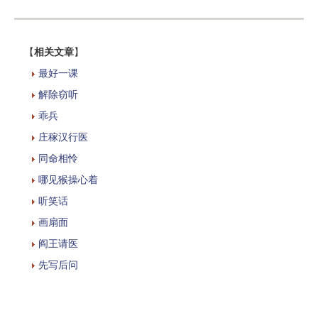
【
相关文章
】
最好一课
解除窃听
乖兵
庄稼汉行医
同命相怜
哪见猴操心着
听笑话
画扇面
阎王请医
先写后问