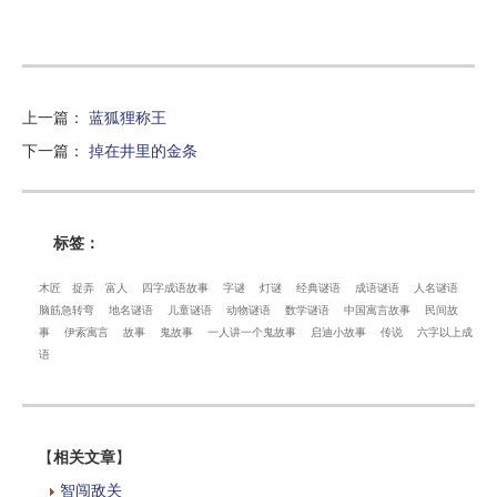
上一篇
：
蓝狐狸称王
下一篇
：
掉在井里的金条
标签：
木匠
捉弄
富人
四字成语故事
字谜
灯谜
经典谜语
成语谜语
人名谜语
脑筋急转弯
地名谜语
儿童谜语
动物谜语
数学谜语
中国寓言故事
民间故
事
伊索寓言
故事
鬼故事
一人讲一个鬼故事
启迪小故事
传说
六字以上成
语
【
相关文章
】
智闯敌关