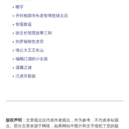
晒字
开封相国寺长老智辱慈禧太后
智退敌寇
徐文长智慧故事三则
刘罗锅智告贪官
海公大王王长山
编顺口溜的小女孩
遗嘱之谜
汪虎开新路
版权声明
：文章观点仅代表作者观点，作为参考，不代表本站观
点。部分文章来源于网络，如果网站中图片和文字侵犯了您的版