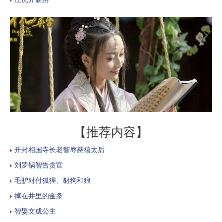
【推荐内容】
开封相国寺长老智辱慈禧太后
刘罗锅智告贪官
毛驴对付狐狸、豺狗和狼
掉在井里的金条
智娶文成公主