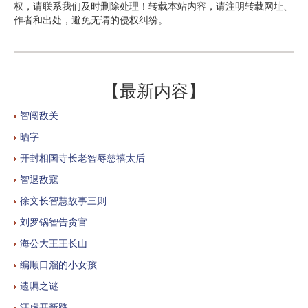
权，请联系我们及时删除处理！转载本站内容，请注明转载网址、
作者和出处，避免无谓的侵权纠纷。
【最新内容】
智闯敌关
晒字
开封相国寺长老智辱慈禧太后
智退敌寇
徐文长智慧故事三则
刘罗锅智告贪官
海公大王王长山
编顺口溜的小女孩
遗嘱之谜
汪虎开新路