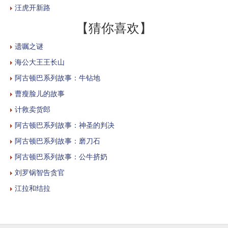
汪虎开新路
【猜你喜欢】
遗嘱之谜
海公大王王长山
阿古顿巴系列故事：牛钻地
曹瘦脸儿的故事
计救卖货郎
阿古顿巴系列故事：神圣的判决
阿古顿巴系列故事：磨刀石
阿古顿巴系列故事：公牛挤奶
刘罗锅智告贪官
江拉和结拉