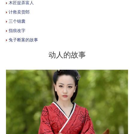
木匠捉弄富人
计救卖货郎
三个锦囊
指痕改字
兔子断案的故事
动人的故事