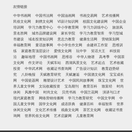
友情链接
中华书画网
中国书法网
中国油画网
书画交易网
艺术传播网
民俗文化网
刺绣文化网
VI设计知识网
校园文化建设网
中国企业
培训网
学习力教育中心
中小学教育网
学习力训练中心
旅游风
景名胜网
城市品牌建设网
家长学院
学习力教育智库
学习型城
市建设
域名投资知识网
意志力教育
健康生活网
营销策划网
幸福教育网
童话故事网
中小学生作文网
余建祥工作室
思维训
练
家庭教育顶层设计
爱情文化网
玩中学
笑话大王
科技前
沿
趣味地理
中国书画网
思维谷
中华人物谱
高考季
中国茶
文化网
作文评论
天赋车站
西湖风景文化
艺术起点
艺术收藏
投资
中华武术网
收藏证书查询网
广告设计知识
教育趋势研
究
八卦晚报
天赋教育研究
天赋邂逅
中国酒文化网
宝宝成长
网
中国瓷器网
雕塑设计艺术
中国民间故事网
珠宝文化网
世
界儿童文学网
文玩收藏投资
宝岛期刊
教育百科
致富经
时尚
休闲
风雅中国
时尚文化
贝壳书画
中国兰花网
演讲与口才
现代家庭教育
网络营销传播网
学习力教育研究
中国文学网
中
国儿童文学网
国学文化网
成语辞典
健康百科
幸福智库
世界
休闲文化网
文化艺术传播
戏曲文化网
茶艺文化网
收藏证书查
询网
世界民俗文化网
艺术启蒙网
儿童教育网