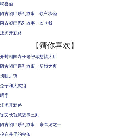
喝喜酒
阿古顿巴系列故事：领主求饶
阿古顿巴系列故事：吹吹我
汪虎开新路
【猜你喜欢】
开封相国寺长老智辱慈禧太后
阿古顿巴系列故事：新婚之夜
遗嘱之谜
兔子和大灰狼
晒字
汪虎开新路
徐文长智慧故事三则
阿古顿巴系列故事：宗本见龙王
掉在井里的金条