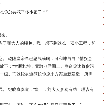
”
么你总共花了多少银子？”
话来。
入了和大人的腰包。嘿，想不到这么一项小工程，和
。 乾隆皇帝早已怒气满胸，可和坤与自己情投意
放下：“大胆和坤，竟敢欺君罔上。朕命你速将贪污
一级。而这段御道须按你原来方案重新建造，所需
。 纪晓岚奏道：“皇上，刘大人参奏有功，理该有
服三件。不过，下次你切勿将它再穿反了。”