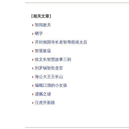
【
相关文章
】
智闯敌关
晒字
开封相国寺长老智辱慈禧太后
智退敌寇
徐文长智慧故事三则
刘罗锅智告贪官
海公大王王长山
编顺口溜的小女孩
遗嘱之谜
汪虎开新路