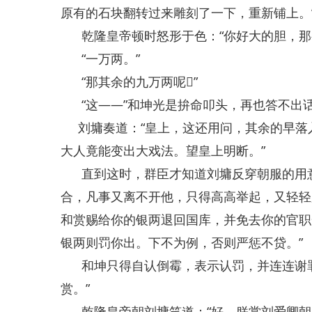
原有的石块翻转过来雕刻了一下，重新铺上。
乾隆皇帝顿时怒形于色：“你好大的胆，那
“一万两。”
“那其余的九万两呢”
“这——”和坤光是拚命叩头，再也答不出
刘墉奏道：“皇上，这还用问，其余的早落
大人竟能变出大戏法。望皇上明断。”
直到这时，群臣才知道刘墉反穿朝服的用意
合，凡事又离不开他，只得高高举起，又轻轻
和赏赐给你的银两退回国库，并免去你的官职
银两则罚你出。下不为例，否则严惩不贷。”
和坤只得自认倒霉，表示认罚，并连连谢罪
赏。”
乾隆皇帝朝刘墉笑道：“好，朕赏刘爱卿朝