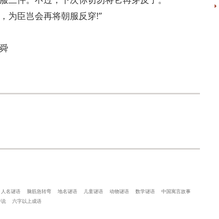
为臣岂会再将朝服反穿!”
舜
人名谜语
脑筋急转弯
地名谜语
儿童谜语
动物谜语
数学谜语
中国寓言故事
传说
六字以上成语