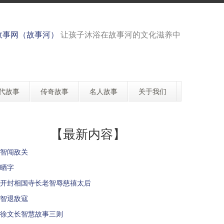
故事网（故事河）
让孩子沐浴在故事河的文化滋养中
代故事
传奇故事
名人故事
关于我们
【最新内容】
智闯敌关
晒字
开封相国寺长老智辱慈禧太后
智退敌寇
徐文长智慧故事三则