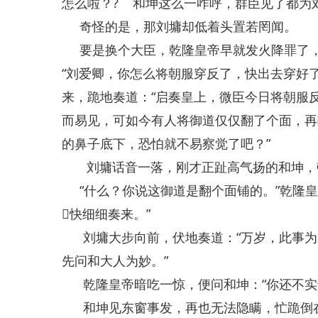
怎么啦？? 和坤这么一咋呼，群臣见了都为
奇怪的是，那刘墉却低着头置若罔闻。
要是换个大臣，乾隆皇帝早就发火降罪了，
“刘爱卿，你怎么将朝服穿反了，快出去穿好
来，跪地奏道：“启奏皇上，微臣今日将朝服
而易见，可如今有人将御道仅仅翻了个面，再
的鼻子底下，恐怕就不易察觉了吧？”
刘墉话音一落，刚才正趾高气扬的和坤，
“什么？你说这御道是翻个面铺的。”乾隆皇
快细细奏来。”
刘墉大步向前，伏地奏道：“万岁，此事为
先问和大人为妙。”
乾隆皇帝暗吃一惊，便问和坤：“你还不实
和坤见东窗事发，再也无法隐瞒，忙跪倒在