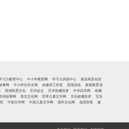
学习力教育中心
中小学教育网
学习力训练中心
旅游风景名胜
故事网
中小学生作文网
余建祥工作室
思维训练
家庭教育顶
站
西湖风景文化
艺术起点
艺术收藏投资
中华武术网
收藏
民间故事网
珠宝文化网
世界儿童文学网
文玩收藏投资
宝岛
究
中国文学网
中国儿童文学网
国学文化网
成语辞典
健