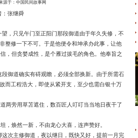
来源于：中国民间故事网
者：张继舜
望，只见午门至正阳门那段御道由于年久失修，不
非整修一下不可。于是他便令和坤承办此事，让他
信，但贪婪成性，是个雁过拔毛的角色。他奉旨之
这段御道确实有碍观瞻，必须全部换新。由于所需石
故而工程浩大，即使从紧开支，至少也需白银十万
道两旁用草苫遮住，数百匠人叮叮当当地日夜干了
坦，焕然一新，不由龙心大喜，连声赞好。
卿这次主修御道，夜以继日，既快又好，提前一月完