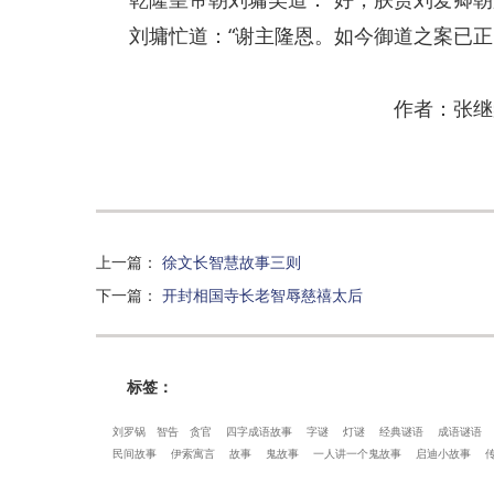
刘墉忙道：“谢主隆恩。如今御道之案已正，
作者：张继
上一篇
：
徐文长智慧故事三则
下一篇
：
开封相国寺长老智辱慈禧太后
标签：
刘罗锅
智告
贪官
四字成语故事
字谜
灯谜
经典谜语
成语谜语
民间故事
伊索寓言
故事
鬼故事
一人讲一个鬼故事
启迪小故事