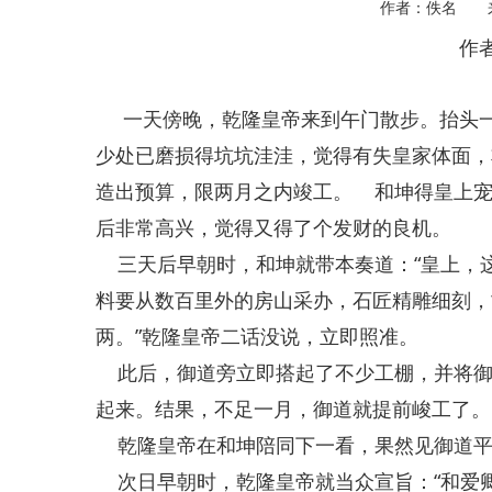
作者：佚名 
作
一天傍晚，乾隆皇帝来到午门散步。抬头一
少处已磨损得坑坑洼洼，觉得有失皇家体面，
造出预算，限两月之内竣工。 和坤得皇上宠
后非常高兴，觉得又得了个发财的良机。
三天后早朝时，和坤就带本奏道：“皇上，
料要从数百里外的房山采办，石匠精雕细刻，
两。”乾隆皇帝二话没说，立即照准。
此后，御道旁立即搭起了不少工棚，并将御
起来。结果，不足一月，御道就提前峻工了。
乾隆皇帝在和坤陪同下一看，果然见御道平
次日早朝时，乾隆皇帝就当众宣旨：“和爱