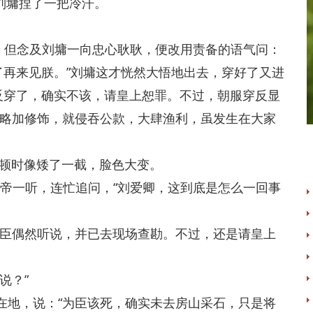
刘墉捏了一把冷汗。
但念及刘墉一向忠心耿耿，便改用责备的语气问：
了再来见朕。”刘墉这才恍然大悟地出去，穿好了又进
反穿了，确实不该，请皇上恕罪。不过，朝服穿反显
略加修饰，就侵吞公款，大肆渔利，虽发生在大家
顿时像矮了一截，脸色大变。
帝一听，连忙追问，“刘爱卿，这到底是怎么一回事
臣偶然听说，并已去现场查勘。不过，还是请皇上
说？”
地，说：“为臣该死，确实未去房山采石，只是将