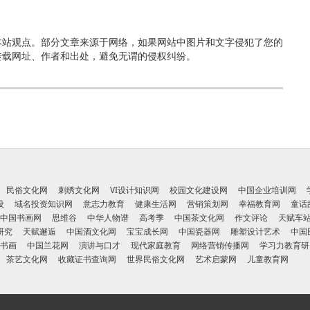
本站观点。部分文章来源于网络，如果网站中图片和文字侵犯了您的
转载网址、作者和出处，避免无谓的侵权纠纷。
民俗文化网
刺绣文化网
VI设计知识网
校园文化建设网
中国企业培训网
设
域名投资知识网
意志力教育
健康生活网
营销策划网
幸福教育网
童话
中国书画网
思维谷
中华人物谱
高考季
中国茶文化网
作文评论
天赋车
研究
天赋邂逅
中国酒文化网
宝宝成长网
中国瓷器网
雕塑设计艺术
中国
书画
中国兰花网
演讲与口才
现代家庭教育
网络营销传播网
学习力教育研
茶艺文化网
收藏证书查询网
世界民俗文化网
艺术启蒙网
儿童教育网