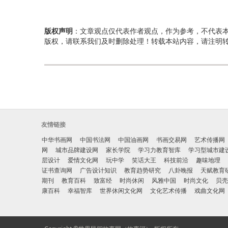
版权声明
：文章观点仅代表作者观点，作为参考，不代表
版权，请联系我们及时删除处理！转载本站内容，请注明
友情链接
中华书画网
中国书法网
中国油画网
书画交易网
艺术传播网
网
城市品牌建设网
家长学院
学习力教育智库
学习型城市建
层设计
爱情文化网
玩中学
笑话大王
科技前沿
趣味地理
证书查询网
广告设计知识
教育趋势研究
八卦晚报
天赋教育
期刊
教育百科
致富经
时尚休闲
风雅中国
时尚文化
贝壳
康百科
幸福智库
世界休闲文化网
文化艺术传播
戏曲文化网