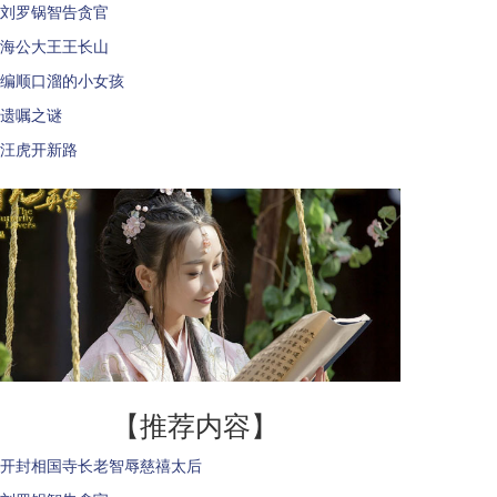
刘罗锅智告贪官
海公大王王长山
编顺口溜的小女孩
遗嘱之谜
汪虎开新路
【推荐内容】
开封相国寺长老智辱慈禧太后