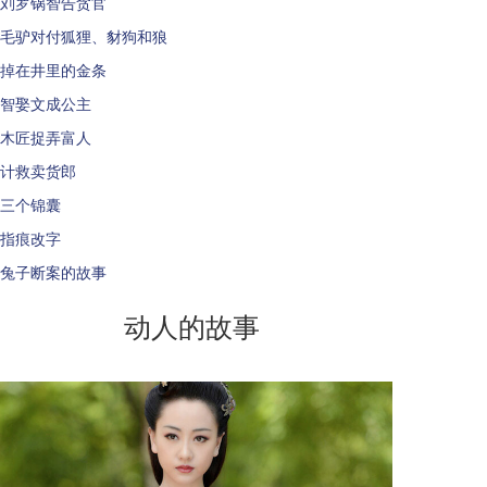
刘罗锅智告贪官
毛驴对付狐狸、豺狗和狼
掉在井里的金条
智娶文成公主
木匠捉弄富人
计救卖货郎
三个锦囊
指痕改字
兔子断案的故事
动人的故事