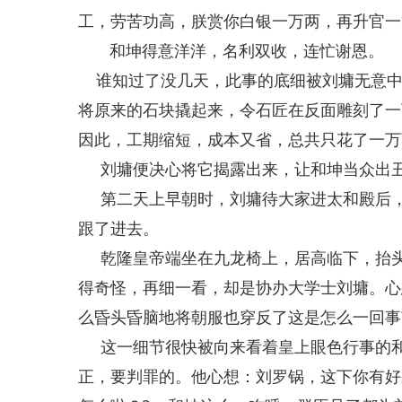
工，劳苦功高，朕赏你白银一万两，再升官一
和坤得意洋洋，名利双收，连忙谢恩。
谁知过了没几天，此事的底细被刘墉无意中
将原来的石块撬起来，令石匠在反面雕刻了一
因此，工期缩短，成本又省，总共只花了一万
刘墉便决心将它揭露出来，让和坤当众出
第二天上早朝时，刘墉待大家进太和殿后，
跟了进去。
乾隆皇帝端坐在九龙椅上，居高临下，抬头
得奇怪，再细一看，却是协办大学士刘墉。心
么昏头昏脑地将朝服也穿反了这是怎么一回事
这一细节很快被向来看着皇上眼色行事的和
正，要判罪的。他心想：刘罗锅，这下你有好